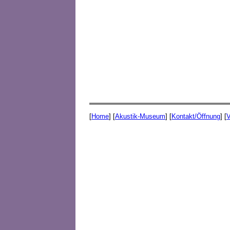
[
Home
] [
Akustik-Museum
] [
Kontakt/Öffnung
] [
V