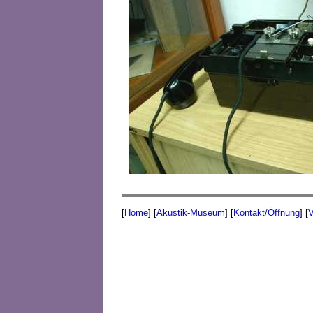
[
Home
] [
Akustik-Museum
] [
Kontakt/Öffnung
] [
V